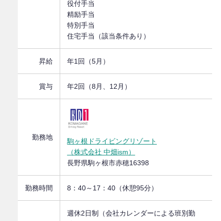
役付手当
精励手当
特別手当
住宅手当（該当条件あり）
昇給
年1回（5月）
賞与
年2回（8月、12月）
勤務地
駒ヶ根ドライビングリゾート
（株式会社 中畑ism）
長野県駒ヶ根市赤穂16398
勤務時間
8：40～17：40（休憩95分）
週休2日制（会社カレンダーによる班別勤