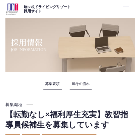
駒ヶ根ドライビングリゾート
採用サイト
採用情報
ホーム
JOB INFORMATION
会社案内
採用情報
募集要項
選考の流れ
お問い合わせ
募集職種
【転勤なし×福利厚生充実】教習指
導員候補生を募集しています