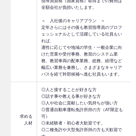
指導員資格（国家資格）取得までの費用は
全額会社が負担いたします。
＜ 入社後のキャリアプラン ＞
定年さらにはその後も教習指導員のプロフ
ェッショナルとして活躍している社員もい
れば、
適性に応じてや地域の学生・一般企業に向
けた営業や受付事務、教習のシステム業
務、教習車両の配車業務、総務、経理など
幅広い業務を兼務し、さまざまなキャリア
パスを経て幹部候補へ進む社員もいます。
◎人と接することが好きな方
◎話す事や教える事が好きな方
◎人や社会に貢献したい気持ちが強い方
◎普通自動車運転免許所持の方（AT限定も
求める
可）
人材
◎未経験者・初心者大歓迎です。
◎二種免許や大型免許所持の方も大歓迎で