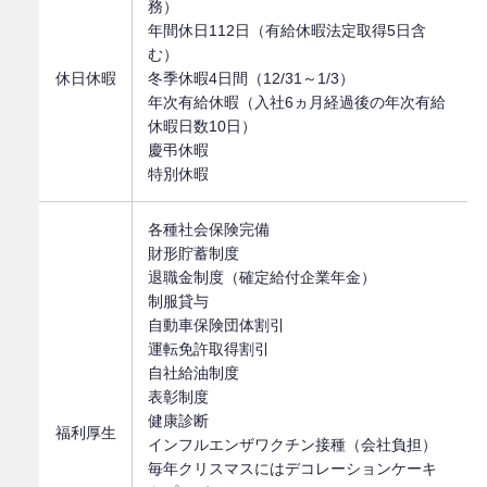
務）
年間休日112日（有給休暇法定取得5日含
む）
休日休暇
冬季休暇4日間（12/31～1/3）
年次有給休暇（入社6ヵ月経過後の年次有給
休暇日数10日）
慶弔休暇
特別休暇
各種社会保険完備
財形貯蓄制度
退職金制度（確定給付企業年金）
制服貸与
自動車保険団体割引
運転免許取得割引
自社給油制度
表彰制度
健康診断
福利厚生
インフルエンザワクチン接種（会社負担）
毎年クリスマスにはデコレーションケーキ