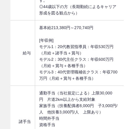
す。
◎44歳以下の方（長期勤続によるキャリア
形成を図る観点から）
基本給213,380円～270,740円
[年収例]
モデル1：20代教習指導員：年収530万円
給与
（月給＋諸手当＋賞与）
モデル2：30代主任クラス：年収600万円
（月給＋賞与＋各種手当）
モデル3：40代管理職補佐クラス：年収700
万円（月給＋賞与＋各種手当）
通勤手当（当社規定による）上限30,000
円 片道2km以上から支給対象
家族手当（扶養配偶者8,000円 子3,000円/
人 他扶養3,000円/人 上限あり）
時間外手当
諸手当
資格手当